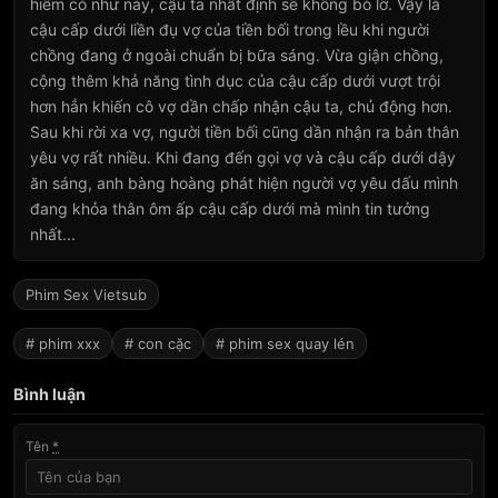
hiếm có như này, cậu ta nhất định sẽ không bỏ lỡ. Vậy là
cậu cấp dưới liền đụ vợ của tiền bối trong lều khi người
chồng đang ở ngoài chuẩn bị bữa sáng. Vừa giận chồng,
cộng thêm khả năng tình dục của cậu cấp dưới vượt trội
hơn hẳn khiến cô vợ dần chấp nhận cậu ta, chủ động hơn.
Sau khi rời xa vợ, người tiền bối cũng dần nhận ra bản thân
yêu vợ rất nhiều. Khi đang đến gọi vợ và cậu cấp dưới dậy
ăn sáng, anh bàng hoàng phát hiện người vợ yêu dấu mình
đang khỏa thân ôm ấp cậu cấp dưới mà mình tin tưởng
nhất...
Phim Sex Vietsub
# phim xxx
# con cặc
# phim sex quay lén
Bình luận
Tên
*