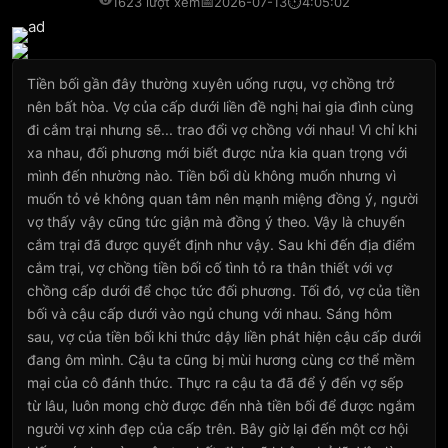
📅
⏱
1623 lượt xem
2026-07-13
4:05:02
Tiền bối gần đây thường xuyên uống rượu, vợ chồng trở
nên bất hòa. Vợ của cấp dưới liền đề nghị hai gia đình cùng
đi cắm trại nhưng sẽ... trao đổi vợ chồng với nhau! Vì chỉ khi
xa nhau, đối phương mới biết được nửa kia quan trọng với
mình đến nhường nào. Tiền bối dù không muốn nhưng vì
muốn tỏ vẻ không quan tâm nên mạnh miệng đồng ý, người
vợ thấy vậy cũng tức giận mà đồng ý theo. Vậy là chuyến
cắm trại đã được quyết định như vậy. Sau khi đến địa điểm
cắm trại, vợ chồng tiền bối cố tình tỏ ra thân thiết với vợ
chồng cấp dưới để chọc tức đối phương. Tối đó, vợ của tiền
bối và cậu cấp dưới vào ngủ chung với nhau. Sáng hôm
sau, vợ của tiền bối khi thức dậy liền phát hiện cậu cấp dưới
đang ôm mình. Cậu ta cũng bị mùi hương cùng cơ thể mềm
mại của cô đánh thức. Thực ra cậu ta đã để ý đến vợ sếp
từ lâu, luôn mong chờ được đến nhà tiền bối để được ngắm
người vợ xinh đẹp của cấp trên. Bây giờ lại đến một cơ hội