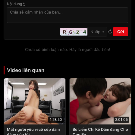
Nội dung
*
↻
Gửi
Chưa có bình luận nào. Hãy là người đầu tiên!
Video liên quan
2:01:05
1:58:50
Bú Liếm Chị Kế Dâm đang Cho
Mất người yêu vì cô sếp dâm
Con Bú
đãng của tôi