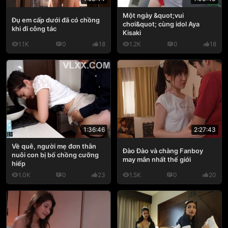
Một ngày &quot;vui
Đụ em cấp dưới đã có chồng
chơi&quot; cùng idol Aya
khi đi công tác
Kisaki
1.1K
0
18
1.2K
0
18
1:36:46
2:27:43
Về quê, người mẹ đơn thân
Đào Đào và chàng Fanboy
nuôi con bị bố chồng cưỡng
may mắn nhất thế giới
hiếp
1.0K
0
23
1.5K
0
20