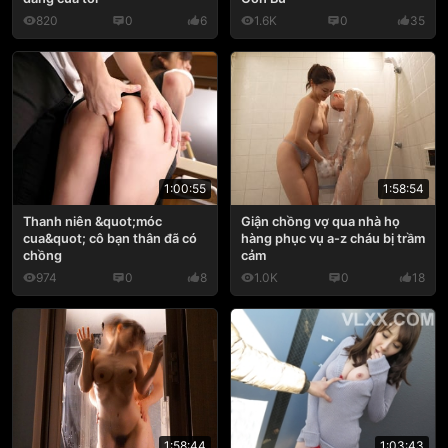
820
0
6
1.6K
0
35
1:00:55
1:58:54
Thanh niên &quot;móc
Giận chồng vợ qua nhà họ
cua&quot; cô bạn thân đã có
hàng phục vụ a-z cháu bị trầm
chồng
cảm
974
0
8
1.0K
0
18
1:58:44
1:03:43