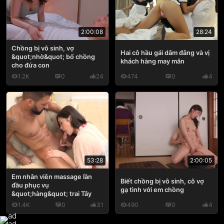
2:00:08
28:24
Chồng bị vô sinh, vợ
Hai cô hầu gái dâm đãng và vị
&quot;nhờ&quot; bố chồng
khách hàng may mắn
cho đứa con
1.2K
0
24
474
0
4
53:28
2:00:05
Em nhân viên massage lần
Biết chồng bị vô sinh, cô vợ
đầu phục vụ
gạ tình với em chồng
&quot;hàng&quot; trai Tây
1.4K
0
31
490
0
4