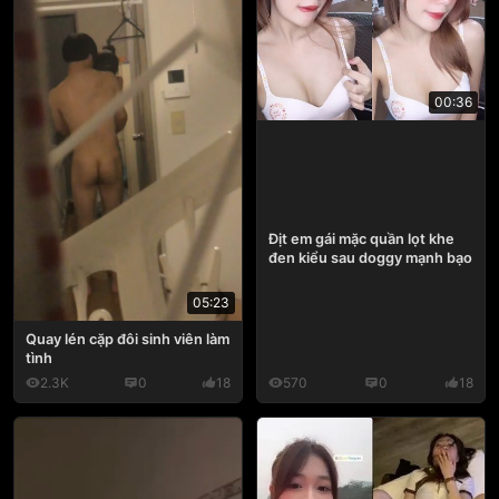
00:36
Địt em gái mặc quần lọt khe
đen kiểu sau doggy mạnh bạo
05:23
Quay lén cặp đôi sinh viên làm
tình
2.3K
0
18
570
0
18