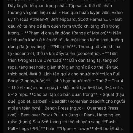
Đây là yếu tố quan trọng nhất. Tập sai tư thế dễ chấn
thương và giảm hiệu quả. - Học qua huấn luyện viên, video
uy tín (của Athlean-X, Jeff Nippard, Scott Herman…). - Bắt
đầu với tạ nhẹ để làm quen form trước khi tăng dần trọng
lượng. - **Phạm vi chuyển động (Range of Motion)**: Nên
di chuyển khớp ở biên độ tối đa một cách kiểm soát, không
dùng đà (cheating). - **Nhịp thở**: Thường hít vào khi hạ
tạ (eccentric), thở ra khi đẩy/tạ lên (concentric). - **Tiến
triển (Progressive Overload)**: Dần dần tăng tạ, tăng số
reps, tăng set hoặc giảm thời gian nghỉ để cơ thể liên tục
thích nghi. ### 3. Lịch tập gợi ý cho người mới **Lịch Full
Body (3 ngày/tuần)** – phù hợp người mới: - Thứ 2 – Thứ 4
– Thứ 6 (hoặc cách ngày) - Mỗi buổi tập 5–6 bài, 3–4 set ×
8–12 reps. **Các bài tập cơ bản quan trọng**: - Squat (hậu
duệ, goblet, barbell) - Deadlift (Romanian deadlift cho người
mới an toàn hơn) - Bench Press (ngực) - Overhead Press
(vai) - Bent-over Row / Pull-up (lưng) - Plank, Hanging leg
raise (bụng) Sau 3–6 tháng có thể chuyển sang **Push –
Pull – Legs (PPL)** hoặc **Upper – Lower** 4–6 buổi/tuần.