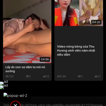
04:20
Video nóng bỏng của Thu
Hương sinh viên năm nhất
siêu dâm
04:56
Lấy dc con vợ dâm ta nói nó
sướng
760
0
16
5.9K
0
41
×
Giới thiệu
Liên hệ
Chính sách bảo mật
Điều khoản
DMCA
2257
Sitemap