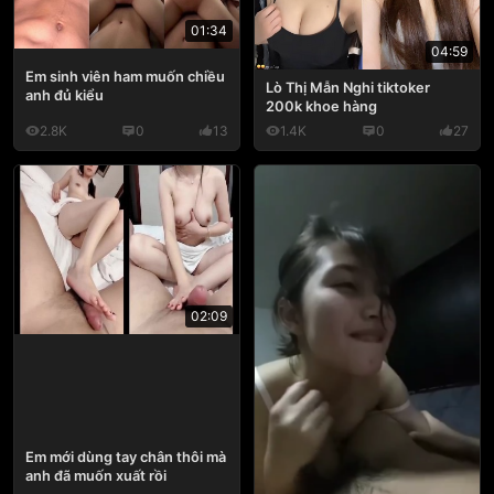
01:34
04:59
Em sinh viên ham muốn chiều
Lò Thị Mẫn Nghi tiktoker
anh đủ kiểu
200k khoe hàng
2.8K
0
13
1.4K
0
27
02:09
Em mới dùng tay chân thôi mà
anh đã muốn xuất rồi