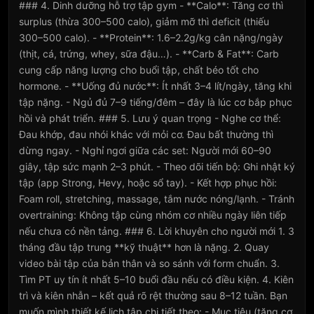
### 4. Dinh dưỡng hỗ trợ tập gym - **Calo**: Tăng cơ thì
surplus (thừa 300–500 calo), giảm mỡ thì deficit (thiếu
300–500 calo). - **Protein**: 1.6–2.2g/kg cân nặng/ngày
(thịt, cá, trứng, whey, sữa đậu…). - **Carb & Fat**: Carb
cung cấp năng lượng cho buổi tập, chất béo tốt cho
hormone. - **Uống đủ nước**: Ít nhất 3–4 lít/ngày, tăng khi
tập nặng. - Ngủ đủ 7–9 tiếng/đêm – đây là lúc cơ bắp phục
hồi và phát triển. ### 5. Lưu ý quan trọng - Nghe cơ thể:
Đau khớp, đau nhói khác với mỏi cơ. Đau bất thường thì
dừng ngay. - Nghỉ ngơi giữa các set: Người mới 60–90
giây, tập sức mạnh 2–3 phút. - Theo dõi tiến bộ: Ghi nhật ký
tập (app Strong, Hevy, hoặc sổ tay). - Kết hợp phục hồi:
Foam roll, stretching, massage, tắm nước nóng/lạnh. - Tránh
overtraining: Không tập cùng nhóm cơ nhiều ngày liên tiếp
nếu chưa có nền tảng. ### 6. Lời khuyên cho người mới 1. 3
tháng đầu tập trung **kỹ thuật** hơn là nặng. 2. Quay
video bài tập của bản thân và so sánh với form chuẩn. 3.
Tìm PT uy tín ít nhất 5–10 buổi đầu nếu có điều kiện. 4. Kiên
trì và kiên nhẫn – kết quả rõ rệt thường sau 8–12 tuần. Bạn
muốn mình thiết kế lịch tập chi tiết theo: - Mục tiêu (tăng cơ,