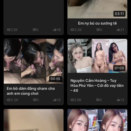
03:11
Em ny bú cu sướng tê
2.5K
0
18
3.5K
0
31
01:05
00:55
Nguyễn Cẩm Hoàng – Tuy
Hòa Phú Yên – Cởi đồ vay tiền
Em bồ dâm đãng share cho
– 46
anh em cùng chơi
3.3K
0
15
2.9K
0
13