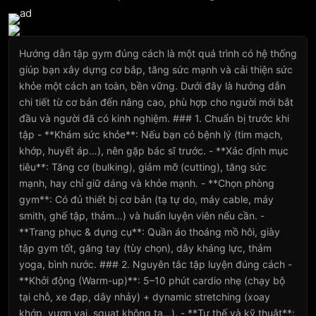
Hướng dẫn tập gym đúng cách là một quá trình có hệ thống
giúp bạn xây dựng cơ bắp, tăng sức mạnh và cải thiện sức
khỏe một cách an toàn, bền vững. Dưới đây là hướng dẫn
chi tiết từ cơ bản đến nâng cao, phù hợp cho người mới bắt
đầu và người đã có kinh nghiệm. ### 1. Chuẩn bị trước khi
tập - **Khám sức khỏe**: Nếu bạn có bệnh lý (tim mạch,
khớp, huyết áp…), nên gặp bác sĩ trước. - **Xác định mục
tiêu**: Tăng cơ (bulking), giảm mỡ (cutting), tăng sức
mạnh, hay chỉ giữ dáng và khỏe mạnh. - **Chọn phòng
gym**: Có đủ thiết bị cơ bản (tạ tự do, máy cable, máy
smith, ghế tập, thảm…) và huấn luyện viên nếu cần. -
**Trang phục & dụng cụ**: Quần áo thoáng mồ hôi, giày
tập gym tốt, găng tay (tùy chọn), dây kháng lực, thảm
yoga, bình nước. ### 2. Nguyên tắc tập luyện đúng cách -
**Khởi động (Warm-up)**: 5–10 phút cardio nhẹ (chạy bộ
tại chỗ, xe đạp, dây nhảy) + dynamic stretching (xoay
khớp, vươn vai, squat không tạ…). - **Tư thế và kỹ thuật**: