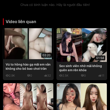
Chưa có bình luận nào. Hãy là người đầu tiên!
Video liên quan
02:20
01:54
Vú to hồng hào gạ mãi em vẫn
Sex sinh viên nhờ mãi không
không cho bỏ bao chơi trần
quên em rên khỏe
2.9K
0
32
2.5K
0
11