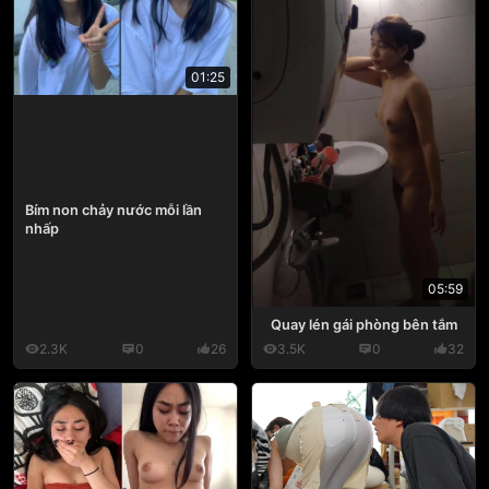
01:25
Bím non chảy nước mỗi lần
nhấp
05:59
Quay lén gái phòng bên tắm
2.3K
0
26
3.5K
0
32